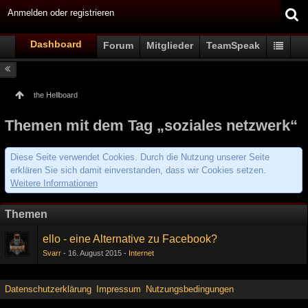
Anmelden oder registrieren
Dashboard
Forum
Mitglieder
TeamSpeak
the Hellboard
Themen mit dem Tag „soziales netzwerk“
Diese Seite verwendet Cookies. Durch die Nutzung unserer Seite
erklären Sie sich damit einverstanden, dass wir Cookies setzen.
Weitere Informationen
Themen
ello - eine Alternative zu Facebook?
Svarr
16. August 2015
Internet
Datenschutzerklärung
Impressum
Nutzungsbedingungen