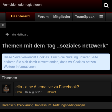
Anmelden oder registrieren
Dashboard
Forum
Mitglieder
TeamSpeak
the Hellboard
Themen mit dem Tag „soziales netzwerk“
Diese Seite verwendet Cookies. Durch die Nutzung unserer Seite
erklären Sie sich damit einverstanden, dass wir Cookies setzen.
Weitere Informationen
Themen
ello - eine Alternative zu Facebook?
Svarr
16. August 2015
Internet
Datenschutzerklärung
Impressum
Nutzungsbedingungen