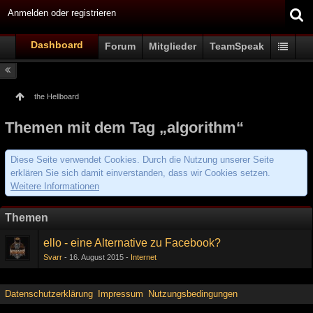
Anmelden oder registrieren
Dashboard
Forum
Mitglieder
TeamSpeak
the Hellboard
Themen mit dem Tag „algorithm“
Diese Seite verwendet Cookies. Durch die Nutzung unserer Seite
erklären Sie sich damit einverstanden, dass wir Cookies setzen.
Weitere Informationen
Themen
ello - eine Alternative zu Facebook?
Svarr
16. August 2015
Internet
Datenschutzerklärung
Impressum
Nutzungsbedingungen