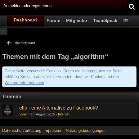
Anmelden oder registrieren
Dashboard
Forum
Mitglieder
TeamSpeak
the Hellboard
Themen mit dem Tag „algorithm“
Diese Seite verwendet Cookies. Durch die Nutzung unserer Seite
erklären Sie sich damit einverstanden, dass wir Cookies setzen.
Weitere Informationen
Themen
ello - eine Alternative zu Facebook?
Svarr
16. August 2015
Internet
Datenschutzerklärung
Impressum
Nutzungsbedingungen