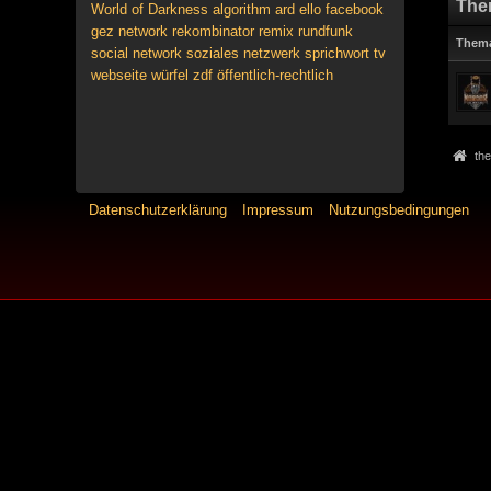
The
World of Darkness
algorithm
ard
ello
facebook
gez
network
rekombinator
remix
rundfunk
Them
social network
soziales netzwerk
sprichwort
tv
webseite
würfel
zdf
öffentlich-rechtlich
the
Datenschutzerklärung
Impressum
Nutzungsbedingungen