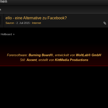
men
a
ello - eine Alternative zu Facebook?
Sauron
2. Juli 2015
Internet
 Hellboard
»
Forensoftware:
Burning Board®
, entwickelt von
WoltLab® GmbH
Stil:
Accent
, erstellt von
KittMedia Productions