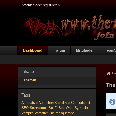
Anmelden oder registrieren
Dashboard
Forum
Mitglieder
Team
Inhalte
the
Themen
The
Tags
Alternative
Aussehen
Bloodlines
Cro
Ladezeit
SEO
Satanismus
Sci-Fi
Star Wars
Symbole
Vampire
Vampire: The Masquerade