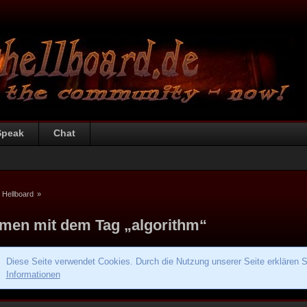
Speak
Chat
 Hellboard
»
men mit dem Tag „algorithm“
Diese Seite verwendet Cookies. Durch die Nutzung unserer Seite erklären S
Informationen