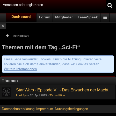
Anmelden oder registrieren
Dashboard
Forum
Mitglieder
TeamSpeak
the Hellboard
Themen mit dem Tag „Sci-Fi“
Diese Seite verwendet Cookies. Durch die Nutzung unserer Seite
erklären Sie sich damit einverstanden, dass wir Cookies setzen.
Weitere Informationen
Themen
Star Wars - Episode VII - Das Erwachen der Macht
Lord Syn
20. April 2015
TV und Kino
Datenschutzerklärung
Impressum
Nutzungsbedingungen