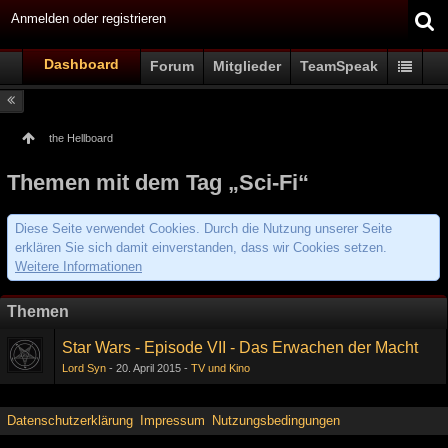
Anmelden oder registrieren
Dashboard
Forum
Mitglieder
TeamSpeak
the Hellboard
Themen mit dem Tag „Sci-Fi“
Diese Seite verwendet Cookies. Durch die Nutzung unserer Seite
erklären Sie sich damit einverstanden, dass wir Cookies setzen.
Weitere Informationen
Themen
Star Wars - Episode VII - Das Erwachen der Macht
Lord Syn
20. April 2015
TV und Kino
Datenschutzerklärung
Impressum
Nutzungsbedingungen