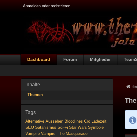
Anmelden oder registrieren
Dashboard
Forum
Mitglieder
Team
Inhalte
the
Themen
The
Tags
Alternative
Aussehen
Bloodlines
Cro
Ladezeit
SEO
Satanismus
Sci-Fi
Star Wars
Symbole
Vampire
Vampire: The Masquerade