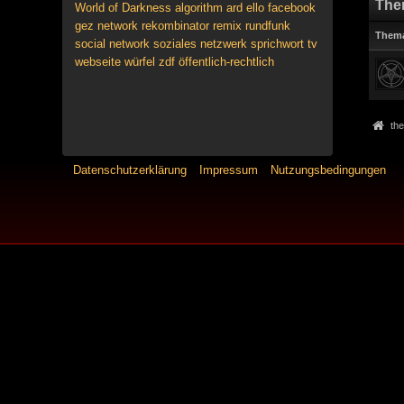
The
World of Darkness
algorithm
ard
ello
facebook
gez
network
rekombinator
remix
rundfunk
Them
social network
soziales netzwerk
sprichwort
tv
webseite
würfel
zdf
öffentlich-rechtlich
the
Datenschutzerklärung
Impressum
Nutzungsbedingungen