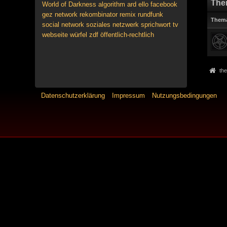
The
World of Darkness
algorithm
ard
ello
facebook
gez
network
rekombinator
remix
rundfunk
Them
social network
soziales netzwerk
sprichwort
tv
webseite
würfel
zdf
öffentlich-rechtlich
the
Datenschutzerklärung
Impressum
Nutzungsbedingungen