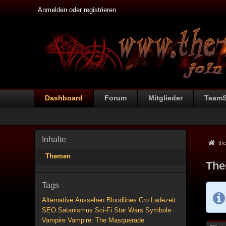
Anmelden oder registrieren
Dashboard
Forum
Mitglieder
Team
Inhalte
the
Themen
The
Tags
Alternative
Aussehen
Bloodlines
Cro
Ladezeit
SEO
Satanismus
Sci-Fi
Star Wars
Symbole
Vampire
Vampire: The Masquerade