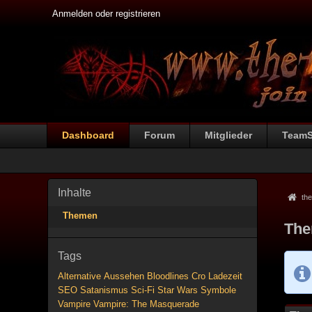
Anmelden oder registrieren
Dashboard
Forum
Mitglieder
Team
Inhalte
the
Themen
The
Tags
Alternative
Aussehen
Bloodlines
Cro
Ladezeit
SEO
Satanismus
Sci-Fi
Star Wars
Symbole
Vampire
Vampire: The Masquerade