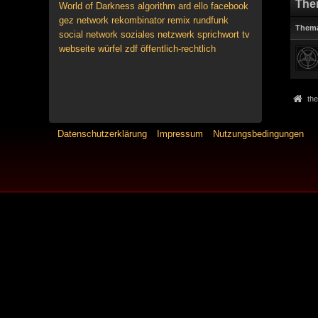
The
World of Darkness
algorithm
ard
ello
facebook
gez
network
rekombinator
remix
rundfunk
Them
social network
soziales netzwerk
sprichwort
tv
webseite
würfel
zdf
öffentlich-rechtlich
the
Datenschutzerklärung
Impressum
Nutzungsbedingungen