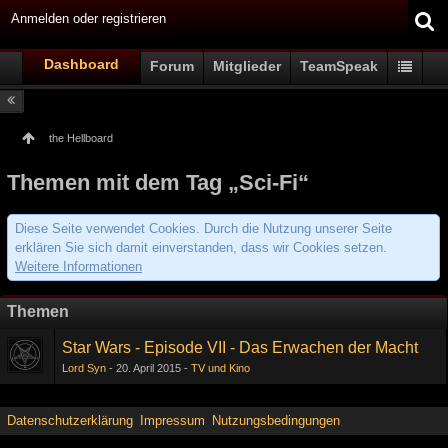
Anmelden oder registrieren
Dashboard
Forum
Mitglieder
TeamSpeak
the Hellboard
Themen mit dem Tag „Sci-Fi“
Diese Seite verwendet Cookies. Durch die Nutzung unserer Seite
erklären Sie sich damit einverstanden, dass wir Cookies setzen.
Weitere Informationen
Themen
Star Wars - Episode VII - Das Erwachen der Macht
Lord Syn
20. April 2015
TV und Kino
Datenschutzerklärung
Impressum
Nutzungsbedingungen