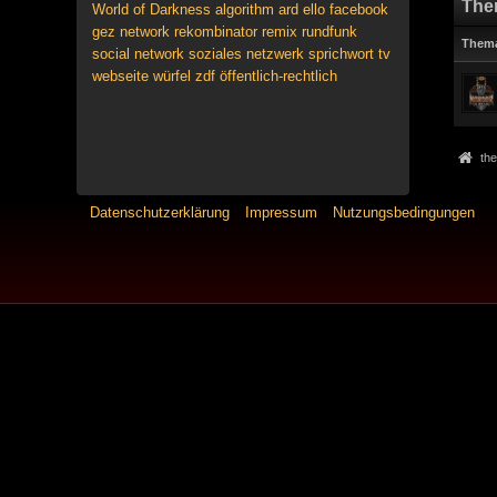
The
World of Darkness
algorithm
ard
ello
facebook
gez
network
rekombinator
remix
rundfunk
Them
social network
soziales netzwerk
sprichwort
tv
webseite
würfel
zdf
öffentlich-rechtlich
the
Datenschutzerklärung
Impressum
Nutzungsbedingungen