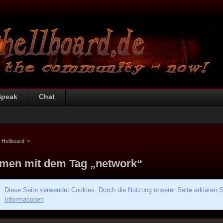
Speak
Chat
 Hellboard
»
men mit dem Tag „network“
Diese Seite verwendet Cookies. Durch die Nutzung unserer Seite erklären S
Informationen