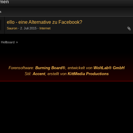
men
a
ello - eine Alternative zu Facebook?
Sauron
2. Juli 2015
Internet
 Hellboard
»
Forensoftware:
Burning Board®
, entwickelt von
WoltLab® GmbH
Stil:
Accent
, erstellt von
KittMedia Productions