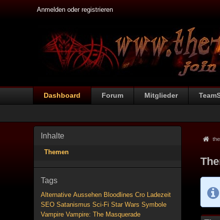
Anmelden oder registrieren
Dashboard
Forum
Mitglieder
Team
Inhalte
the
Themen
The
Tags
Alternative
Aussehen
Bloodlines
Cro
Ladezeit
SEO
Satanismus
Sci-Fi
Star Wars
Symbole
Vampire
Vampire: The Masquerade