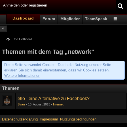
Anmelden oder registrieren
Dashboard
Forum
Mitglieder
TeamSpeak
the Hellboard
Themen mit dem Tag „network“
Diese Seite verwendet Cookies. Durch die Nutzung unserer Seite
erklären Sie sich damit einverstanden, dass wir Cookies setzen.
Weitere Informationen
Themen
ello - eine Alternative zu Facebook?
Svarr
16. August 2015
Internet
Datenschutzerklärung
Impressum
Nutzungsbedingungen