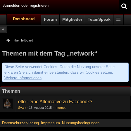
Anmelden oder registrieren
Dashboard
Forum
Mitglieder
TeamSpeak
the Hellboard
Themen mit dem Tag „network“
Diese Seite verwendet Cookies. Durch die Nutzung unserer Seite
erklären Sie sich damit einverstanden, dass wir Cookies setzen.
Weitere Informationen
Themen
ello - eine Alternative zu Facebook?
Svarr
16. August 2015
Internet
Datenschutzerklärung
Impressum
Nutzungsbedingungen