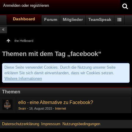
Anmelden oder registrieren
Dashboard
Forum
Mitglieder
TeamSpeak
the Hellboard
Themen mit dem Tag „facebook“
Diese Seite verwendet Cookies. Durch die Nutzung unserer Seite
erklären Sie sich damit einverstanden, dass wir Cookies setzen.
Weitere Informationen
Themen
ello - eine Alternative zu Facebook?
Svarr
16. August 2015
Internet
Datenschutzerklärung
Impressum
Nutzungsbedingungen