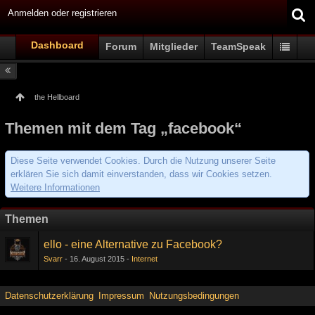
Anmelden oder registrieren
Dashboard
Forum
Mitglieder
TeamSpeak
the Hellboard
Themen mit dem Tag „facebook“
Diese Seite verwendet Cookies. Durch die Nutzung unserer Seite
erklären Sie sich damit einverstanden, dass wir Cookies setzen.
Weitere Informationen
Themen
ello - eine Alternative zu Facebook?
Svarr
16. August 2015
Internet
Datenschutzerklärung
Impressum
Nutzungsbedingungen