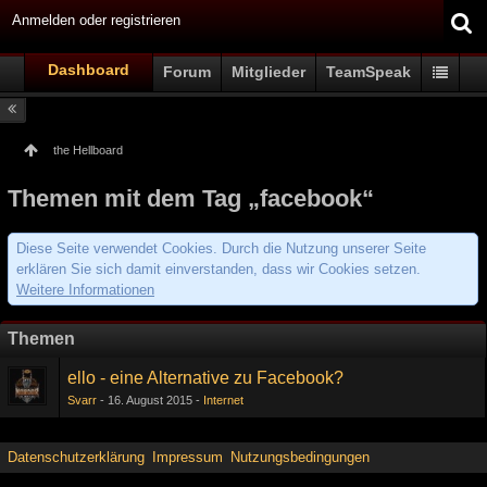
Anmelden oder registrieren
Dashboard
Forum
Mitglieder
TeamSpeak
the Hellboard
Themen mit dem Tag „facebook“
Diese Seite verwendet Cookies. Durch die Nutzung unserer Seite
erklären Sie sich damit einverstanden, dass wir Cookies setzen.
Weitere Informationen
Themen
ello - eine Alternative zu Facebook?
Svarr
16. August 2015
Internet
Datenschutzerklärung
Impressum
Nutzungsbedingungen