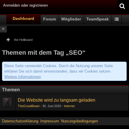
Anmelden oder registrieren
Dashboard
Forum
Mitglieder
TeamSpeak
the Hellboard
Themen mit dem Tag „SEO“
Diese Seite verwendet Cookies. Durch die Nutzung unserer Seite
erklären Sie sich damit einverstanden, dass wir Cookies setzen.
Weitere Informationen
Themen
Die Website wird zu langsam geladen
TheGreatBeast
30. Juni 2020
Internet
Datenschutzerklärung
Impressum
Nutzungsbedingungen