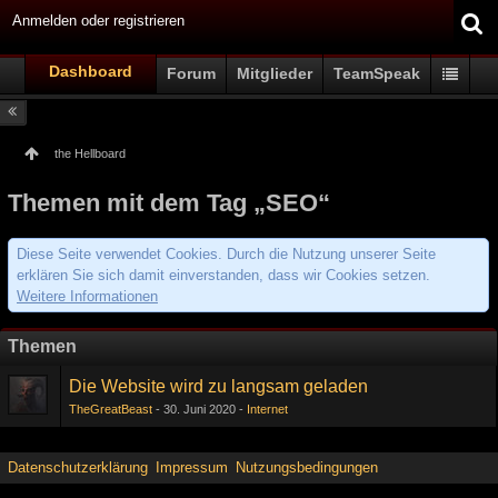
Anmelden oder registrieren
Dashboard
Forum
Mitglieder
TeamSpeak
the Hellboard
Themen mit dem Tag „SEO“
Diese Seite verwendet Cookies. Durch die Nutzung unserer Seite
erklären Sie sich damit einverstanden, dass wir Cookies setzen.
Weitere Informationen
Themen
Die Website wird zu langsam geladen
TheGreatBeast
30. Juni 2020
Internet
Datenschutzerklärung
Impressum
Nutzungsbedingungen