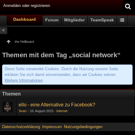
Anmelden oder registrieren
Dashboard
Forum
Mitglieder
TeamSpeak
the Hellboard
Themen mit dem Tag „social network“
Diese Seite verwendet Cookies. Durch die Nutzung unserer Seite
erklären Sie sich damit einverstanden, dass wir Cookies setzen.
Weitere Informationen
Themen
ello - eine Alternative zu Facebook?
Svarr
16. August 2015
Internet
Datenschutzerklärung
Impressum
Nutzungsbedingungen