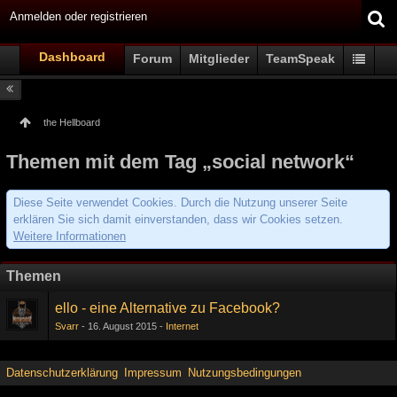
Anmelden oder registrieren
Dashboard
Forum
Mitglieder
TeamSpeak
the Hellboard
Themen mit dem Tag „social network“
Diese Seite verwendet Cookies. Durch die Nutzung unserer Seite
erklären Sie sich damit einverstanden, dass wir Cookies setzen.
Weitere Informationen
Themen
ello - eine Alternative zu Facebook?
Svarr
16. August 2015
Internet
Datenschutzerklärung
Impressum
Nutzungsbedingungen