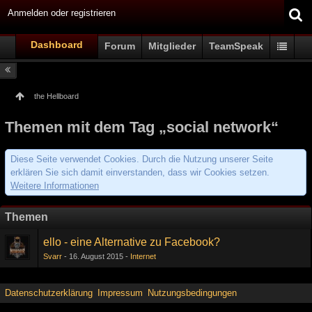
Anmelden oder registrieren
Dashboard
Forum
Mitglieder
TeamSpeak
the Hellboard
Themen mit dem Tag „social network“
Diese Seite verwendet Cookies. Durch die Nutzung unserer Seite
erklären Sie sich damit einverstanden, dass wir Cookies setzen.
Weitere Informationen
Themen
ello - eine Alternative zu Facebook?
Svarr
16. August 2015
Internet
Datenschutzerklärung
Impressum
Nutzungsbedingungen