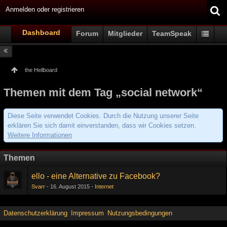
Anmelden oder registrieren
Dashboard
Forum
Mitglieder
TeamSpeak
the Hellboard
Themen mit dem Tag „social network“
Diese Seite verwendet Cookies. Durch die Nutzung unserer Seite
erklären Sie sich damit einverstanden, dass wir Cookies setzen.
Weitere Informationen
Themen
ello - eine Alternative zu Facebook?
Svarr
16. August 2015
Internet
Datenschutzerklärung
Impressum
Nutzungsbedingungen