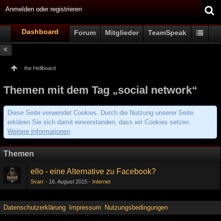
Anmelden oder registrieren
Dashboard
Forum
Mitglieder
TeamSpeak
the Hellboard
Themen mit dem Tag „social network“
Diese Seite verwendet Cookies. Durch die Nutzung unserer Seite
erklären Sie sich damit einverstanden, dass wir Cookies setzen.
Weitere Informationen
Themen
ello - eine Alternative zu Facebook?
Svarr
16. August 2015
Internet
Datenschutzerklärung
Impressum
Nutzungsbedingungen