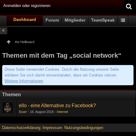
Anmelden oder registrieren
Dashboard
Forum
Mitglieder
TeamSpeak
the Hellboard
Themen mit dem Tag „social network“
Diese Seite verwendet Cookies. Durch die Nutzung unserer Seite
erklären Sie sich damit einverstanden, dass wir Cookies setzen.
Weitere Informationen
Themen
ello - eine Alternative zu Facebook?
Svarr
16. August 2015
Internet
Datenschutzerklärung
Impressum
Nutzungsbedingungen