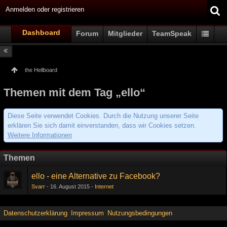
Anmelden oder registrieren
Dashboard
Forum
Mitglieder
TeamSpeak
the Hellboard
Themen mit dem Tag „ello“
Diese Seite verwendet Cookies. Durch die Nutzung unserer Seite
erklären Sie sich damit einverstanden, dass wir Cookies setzen.
Weitere Informationen
Themen
ello - eine Alternative zu Facebook?
Svarr
16. August 2015
Internet
Datenschutzerklärung
Impressum
Nutzungsbedingungen