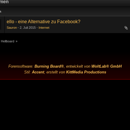
men
a
ello - eine Alternative zu Facebook?
Sauron
2. Juli 2015
Internet
 Hellboard
»
Forensoftware:
Burning Board®
, entwickelt von
WoltLab® GmbH
Stil:
Accent
, erstellt von
KittMedia Productions