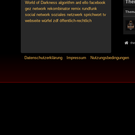
The
World of Darkness
algorithm
ard
ello
facebook
gez
network
rekombinator
remix
rundfunk
Them
social network
soziales netzwerk
sprichwort
tv
webseite
würfel
zdf
öffentlich-rechtlich
the
Datenschutzerklärung
Impressum
Nutzungsbedingungen