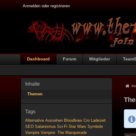
Anmelden oder registrieren
Dashboard
Forum
Mitglieder
Team
Inhalte
the
Themen
The
Tags
Alternative
Aussehen
Bloodlines
Cro
Ladezeit
SEO
Satanismus
Sci-Fi
Star Wars
Symbole
Vampire
Vampire: The Masquerade