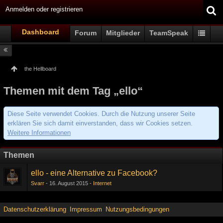
Anmelden oder registrieren
Dashboard
Forum
Mitglieder
TeamSpeak
the Hellboard
Themen mit dem Tag „ello“
Diese Seite verwendet Cookies. Durch die Nutzung unserer Seite
erklären Sie sich damit einverstanden, dass wir Cookies setzen.
Weitere Informationen
Themen
ello - eine Alternative zu Facebook?
Svarr
16. August 2015
Internet
Datenschutzerklärung
Impressum
Nutzungsbedingungen