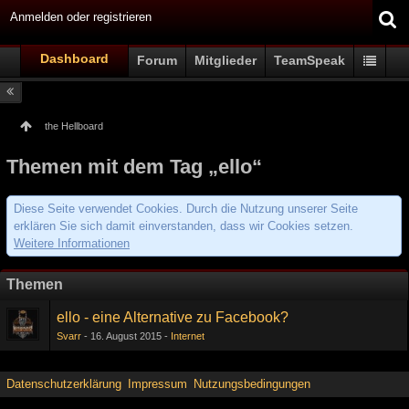
Anmelden oder registrieren
Dashboard
Forum
Mitglieder
TeamSpeak
the Hellboard
Themen mit dem Tag „ello“
Diese Seite verwendet Cookies. Durch die Nutzung unserer Seite
erklären Sie sich damit einverstanden, dass wir Cookies setzen.
Weitere Informationen
Themen
ello - eine Alternative zu Facebook?
Svarr
16. August 2015
Internet
Datenschutzerklärung
Impressum
Nutzungsbedingungen