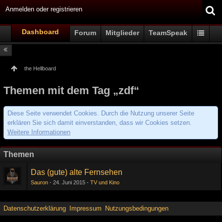
Anmelden oder registrieren
Dashboard
Forum
Mitglieder
TeamSpeak
the Hellboard
Themen mit dem Tag „zdf“
Diese Seite verwendet Cookies. Durch die Nutzung unserer Seite
erklären Sie sich damit einverstanden, dass wir Cookies setzen.
Weitere Informationen
Themen
Das (gute) alte Fernsehen
Sauron
24. Juni 2015
TV und Kino
Datenschutzerklärung
Impressum
Nutzungsbedingungen