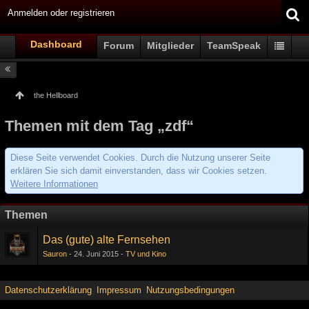
Anmelden oder registrieren
Dashboard
Forum
Mitglieder
TeamSpeak
the Hellboard
Themen mit dem Tag „zdf“
Diese Seite verwendet Cookies. Durch die Nutzung unserer Seite
erklären Sie sich damit einverstanden, dass wir Cookies setzen.
Weitere Informationen
Themen
Das (gute) alte Fernsehen
Sauron
24. Juni 2015
TV und Kino
Datenschutzerklärung
Impressum
Nutzungsbedingungen