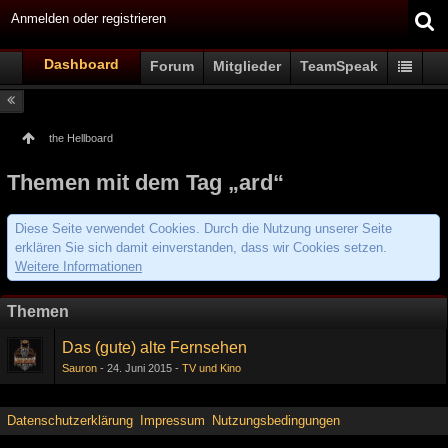
Anmelden oder registrieren
Dashboard
Forum
Mitglieder
TeamSpeak
the Hellboard
Themen mit dem Tag „ard“
Diese Seite verwendet Cookies. Durch die Nutzung unserer Seite
erklären Sie sich damit einverstanden, dass wir Cookies setzen.
Weitere Informationen
Themen
Das (gute) alte Fernsehen
Sauron
24. Juni 2015
TV und Kino
Datenschutzerklärung
Impressum
Nutzungsbedingungen