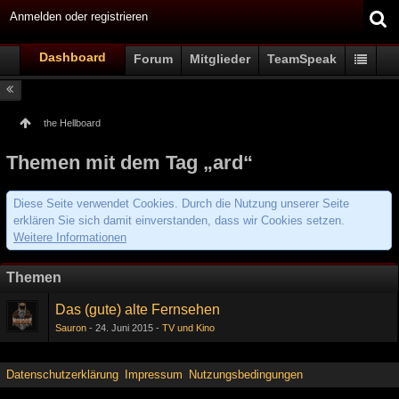
Anmelden oder registrieren
Dashboard
Forum
Mitglieder
TeamSpeak
the Hellboard
Themen mit dem Tag „ard“
Diese Seite verwendet Cookies. Durch die Nutzung unserer Seite
erklären Sie sich damit einverstanden, dass wir Cookies setzen.
Weitere Informationen
Themen
Das (gute) alte Fernsehen
Sauron
24. Juni 2015
TV und Kino
Datenschutzerklärung
Impressum
Nutzungsbedingungen