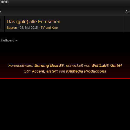
men
a
An
Das (gute) alte Fernsehen
Sauron
28. Mai 2015
TV und Kino
 Hellboard
»
Forensoftware:
Burning Board®
, entwickelt von
WoltLab® GmbH
Stil:
Accent
, erstellt von
KittMedia Productions