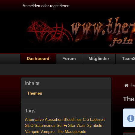
Anmelden oder registrieren
Dashboard
Forum
Mitglieder
Team
Inhalte
the
Themen
The
Tags
Alternative
Aussehen
Bloodlines
Cro
Ladezeit
SEO
Satanismus
Sci-Fi
Star Wars
Symbole
Vampire
Vampire: The Masquerade