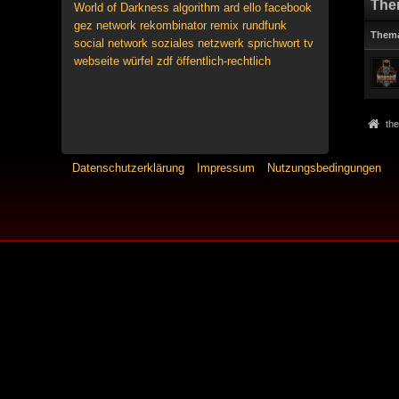
The
World of Darkness
algorithm
ard
ello
facebook
gez
network
rekombinator
remix
rundfunk
Them
social network
soziales netzwerk
sprichwort
tv
webseite
würfel
zdf
öffentlich-rechtlich
the
Datenschutzerklärung
Impressum
Nutzungsbedingungen