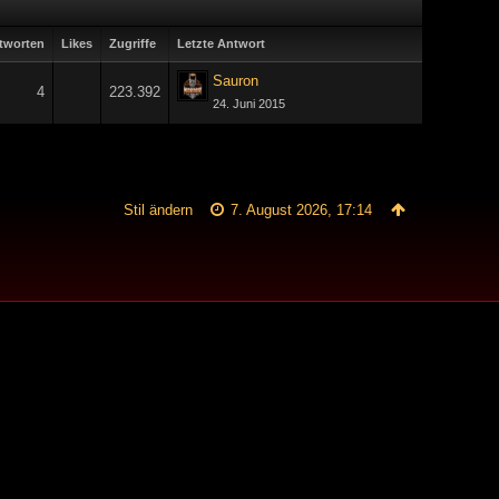
tworten
Likes
Zugriffe
Letzte Antwort
Sauron
4
223.392
24. Juni 2015
Stil ändern
7. August 2026, 17:14