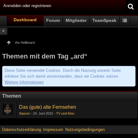
Anmelden oder registrieren
Dashboard
Forum
Mitglieder
TeamSpeak
the Hellboard
Themen mit dem Tag „ard“
Diese Seite verwendet Cookies. Durch die Nutzung unserer Seite
erklären Sie sich damit einverstanden, dass wir Cookies setzen.
Weitere Informationen
Themen
Das (gute) alte Fernsehen
Sauron
24. Juni 2015
TV und Kino
Datenschutzerklärung
Impressum
Nutzungsbedingungen