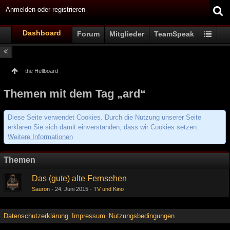
Anmelden oder registrieren
Dashboard
Forum
Mitglieder
TeamSpeak
the Hellboard
Themen mit dem Tag „ard“
Diese Seite verwendet Cookies. Durch die Nutzung unserer Seite
erklären Sie sich damit einverstanden, dass wir Cookies setzen.
Weitere Informationen
Themen
Das (gute) alte Fernsehen
Sauron
24. Juni 2015
TV und Kino
Datenschutzerklärung
Impressum
Nutzungsbedingungen