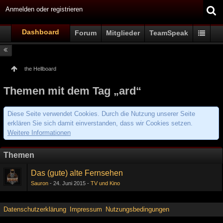
Anmelden oder registrieren
Dashboard
Forum
Mitglieder
TeamSpeak
the Hellboard
Themen mit dem Tag „ard“
Diese Seite verwendet Cookies. Durch die Nutzung unserer Seite
erklären Sie sich damit einverstanden, dass wir Cookies setzen.
Weitere Informationen
Themen
Das (gute) alte Fernsehen
Sauron
24. Juni 2015
TV und Kino
Datenschutzerklärung
Impressum
Nutzungsbedingungen