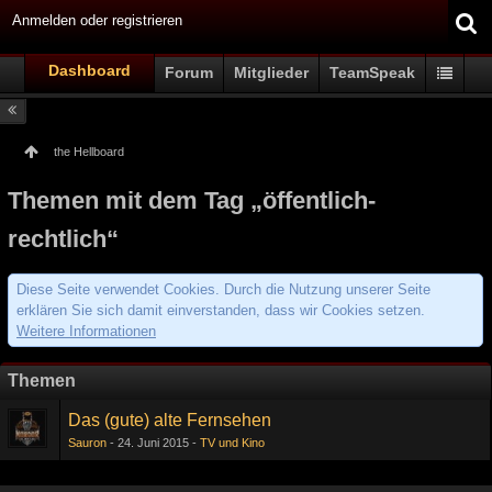
Anmelden oder registrieren
Dashboard
Forum
Mitglieder
TeamSpeak
the Hellboard
Themen mit dem Tag „öffentlich-
rechtlich“
Diese Seite verwendet Cookies. Durch die Nutzung unserer Seite
erklären Sie sich damit einverstanden, dass wir Cookies setzen.
Weitere Informationen
Themen
Das (gute) alte Fernsehen
Sauron
24. Juni 2015
TV und Kino