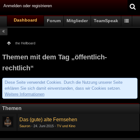
Anmelden oder registrieren
Dashboard
Forum
Mitglieder
TeamSpeak
the Hellboard
Themen mit dem Tag „öffentlich-
rechtlich“
Diese Seite verwendet Cookies. Durch die Nutzung unserer Seite
erklären Sie sich damit einverstanden, dass wir Cookies setzen.
Weitere Informationen
Themen
Das (gute) alte Fernsehen
Sauron
24. Juni 2015
TV und Kino