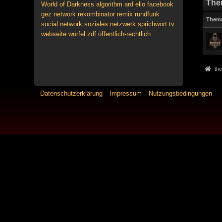
The
World of Darkness
algorithm
ard
ello
facebook
gez
network
rekombinator
remix
rundfunk
Them
social network
soziales netzwerk
sprichwort
tv
webseite
würfel
zdf
öffentlich-rechtlich
the
Datenschutzerklärung
Impressum
Nutzungsbedingungen