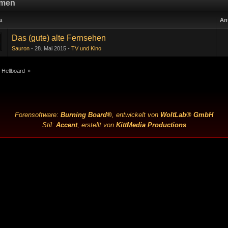
men
a
An
Das (gute) alte Fernsehen
Sauron
28. Mai 2015
TV und Kino
 Hellboard
»
Forensoftware:
Burning Board®
, entwickelt von
WoltLab® GmbH
Stil:
Accent
, erstellt von
KittMedia Productions