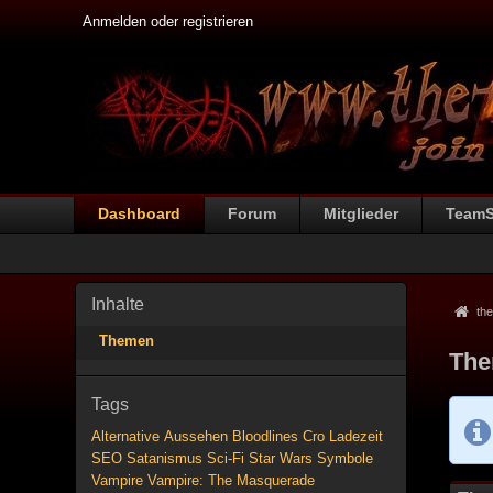
Anmelden oder registrieren
Dashboard
Forum
Mitglieder
Team
Inhalte
the
Themen
The
Tags
Alternative
Aussehen
Bloodlines
Cro
Ladezeit
SEO
Satanismus
Sci-Fi
Star Wars
Symbole
Vampire
Vampire: The Masquerade