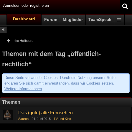
Anmelden oder registrieren
Dashboard
Forum
Mitglieder
TeamSpeak
the Hellboard
Themen mit dem Tag „öffentlich-
rechtlich“
Diese Seite verwendet Cookies. Durch die Nutzung unserer Seite
erklären Sie sich damit einverstanden, dass wir Cookies setzen.
Weitere Informationen
Themen
Das (gute) alte Fernsehen
Sauron
24. Juni 2015
TV und Kino