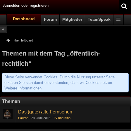
Anmelden oder registrieren
Dashboard
Forum
Mitglieder
TeamSpeak
the Hellboard
Themen mit dem Tag „öffentlich-
rechtlich“
Diese Seite verwendet Cookies. Durch die Nutzung unserer Seite
erklären Sie sich damit einverstanden, dass wir Cookies setzen.
Weitere Informationen
Themen
Das (gute) alte Fernsehen
Sauron
24. Juni 2015
TV und Kino