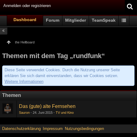
Anmelden oder registrieren
Dashboard
Forum
Mitglieder
TeamSpeak
the Hellboard
Themen mit dem Tag „rundfunk“
Diese Seite verwendet Cookies. Durch die Nutzung unserer Seite
erklären Sie sich damit einverstanden, dass wir Cookies setzen.
Weitere Informationen
Themen
Das (gute) alte Fernsehen
Sauron
24. Juni 2015
TV und Kino
Datenschutzerklärung
Impressum
Nutzungsbedingungen