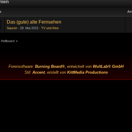
men
a
An
Das (gute) alte Fernsehen
Sauron
28. Mai 2015
TV und Kino
 Hellboard
»
Forensoftware:
Burning Board®
, entwickelt von
WoltLab® GmbH
Stil:
Accent
, erstellt von
KittMedia Productions