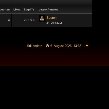
tworten
Likes
Zugriffe
Letzte Antwort
Sauron
4
221.856
24. Juni 2015
Stil ändern
6. August 2026, 13:38