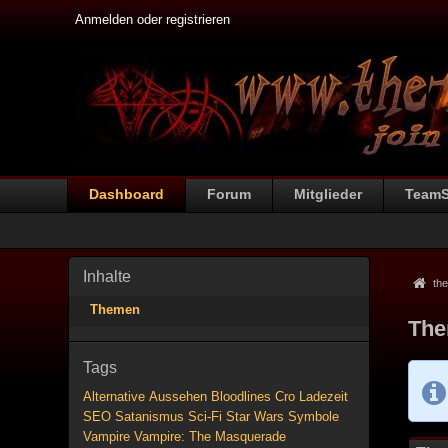
Anmelden oder registrieren
Dashboard
Forum
Mitglieder
Team
Inhalte
the
Themen
The
Tags
Alternative
Aussehen
Bloodlines
Cro
Ladezeit
SEO
Satanismus
Sci-Fi
Star Wars
Symbole
Vampire
Vampire: The Masquerade