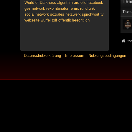
The
World of Darkness
algorithm
ard
ello
facebook
gez
network
rekombinator
remix
rundfunk
Them
social network
soziales netzwerk
sprichwort
tv
webseite
würfel
zdf
öffentlich-rechtlich
the
Datenschutzerklärung
Impressum
Nutzungsbedingungen