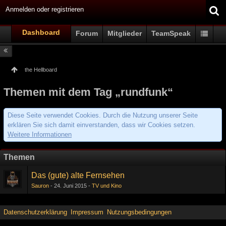
Anmelden oder registrieren
Dashboard
Forum
Mitglieder
TeamSpeak
the Hellboard
Themen mit dem Tag „rundfunk“
Diese Seite verwendet Cookies. Durch die Nutzung unserer Seite
erklären Sie sich damit einverstanden, dass wir Cookies setzen.
Weitere Informationen
Themen
Das (gute) alte Fernsehen
Sauron
24. Juni 2015
TV und Kino
Datenschutzerklärung
Impressum
Nutzungsbedingungen