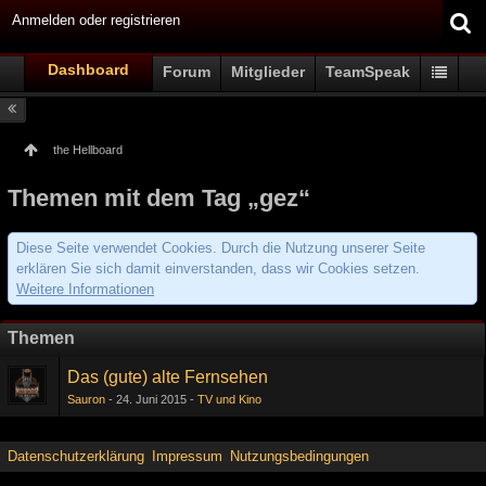
Anmelden oder registrieren
Dashboard
Forum
Mitglieder
TeamSpeak
the Hellboard
Themen mit dem Tag „gez“
Diese Seite verwendet Cookies. Durch die Nutzung unserer Seite
erklären Sie sich damit einverstanden, dass wir Cookies setzen.
Weitere Informationen
Themen
Das (gute) alte Fernsehen
Sauron
24. Juni 2015
TV und Kino
Datenschutzerklärung
Impressum
Nutzungsbedingungen