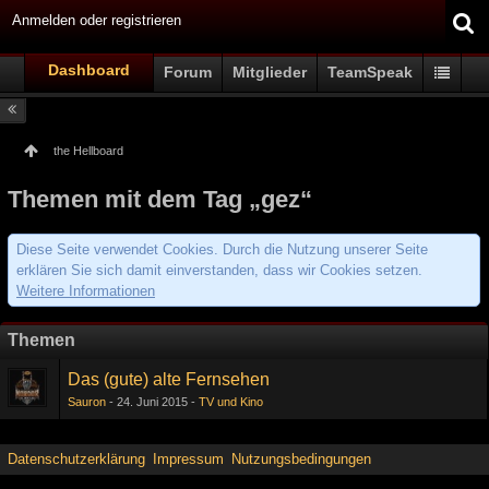
Anmelden oder registrieren
Dashboard
Forum
Mitglieder
TeamSpeak
the Hellboard
Themen mit dem Tag „gez“
Diese Seite verwendet Cookies. Durch die Nutzung unserer Seite
erklären Sie sich damit einverstanden, dass wir Cookies setzen.
Weitere Informationen
Themen
Das (gute) alte Fernsehen
Sauron
24. Juni 2015
TV und Kino
Datenschutzerklärung
Impressum
Nutzungsbedingungen