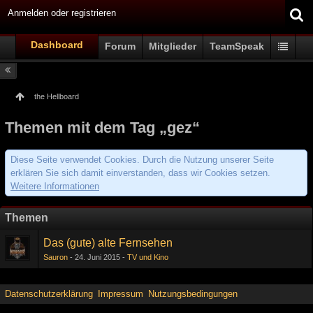
Anmelden oder registrieren
Dashboard
Forum
Mitglieder
TeamSpeak
the Hellboard
Themen mit dem Tag „gez“
Diese Seite verwendet Cookies. Durch die Nutzung unserer Seite
erklären Sie sich damit einverstanden, dass wir Cookies setzen.
Weitere Informationen
Themen
Das (gute) alte Fernsehen
Sauron
24. Juni 2015
TV und Kino
Datenschutzerklärung
Impressum
Nutzungsbedingungen