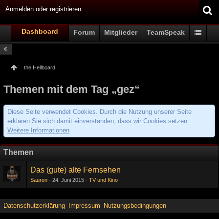
Anmelden oder registrieren
Dashboard
Forum
Mitglieder
TeamSpeak
the Hellboard
Themen mit dem Tag „gez“
Diese Seite verwendet Cookies. Durch die Nutzung unserer Seite
erklären Sie sich damit einverstanden, dass wir Cookies setzen.
Weitere Informationen
Themen
Das (gute) alte Fernsehen
Sauron
24. Juni 2015
TV und Kino
Datenschutzerklärung
Impressum
Nutzungsbedingungen