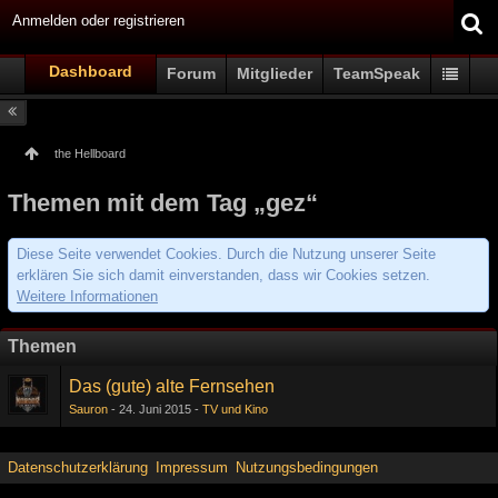
Anmelden oder registrieren
Dashboard
Forum
Mitglieder
TeamSpeak
the Hellboard
Themen mit dem Tag „gez“
Diese Seite verwendet Cookies. Durch die Nutzung unserer Seite
erklären Sie sich damit einverstanden, dass wir Cookies setzen.
Weitere Informationen
Themen
Das (gute) alte Fernsehen
Sauron
24. Juni 2015
TV und Kino
Datenschutzerklärung
Impressum
Nutzungsbedingungen